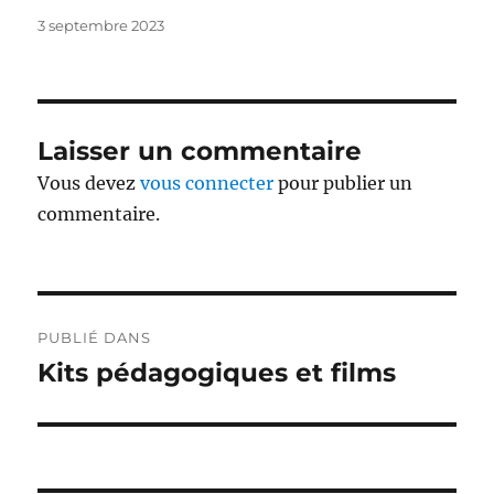
Publié
3 septembre 2023
le
Laisser un commentaire
Vous devez
vous connecter
pour publier un
commentaire.
Navigation
PUBLIÉ DANS
de
Kits pédagogiques et films
l’article