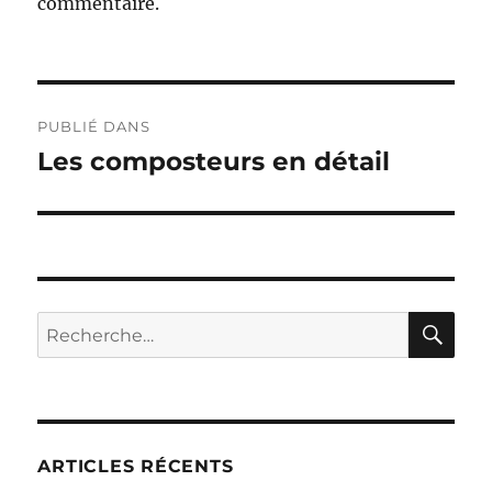
commentaire.
Navigation
PUBLIÉ DANS
de
Les composteurs en détail
l’article
RE
Recherche
pour :
ARTICLES RÉCENTS