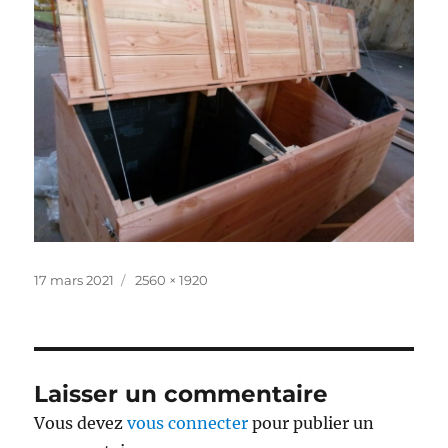
Publié
Taille
17 mars 2021
2560 × 1920
le
réelle
Laisser un commentaire
Vous devez
vous connecter
pour publier un