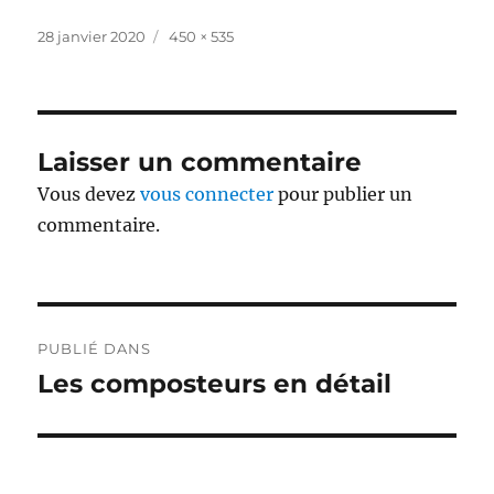
Publié
Taille
28 janvier 2020
450 × 535
le
réelle
Laisser un commentaire
Vous devez
vous connecter
pour publier un
commentaire.
Navigation
PUBLIÉ DANS
de
Les composteurs en détail
l’article