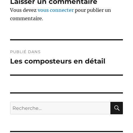
Laisser un commentaire
Vous devez
vous connecter
pour publier un
commentaire.
Navigation
PUBLIÉ DANS
de
Les composteurs en détail
l’article
RE
Recherche
pour :