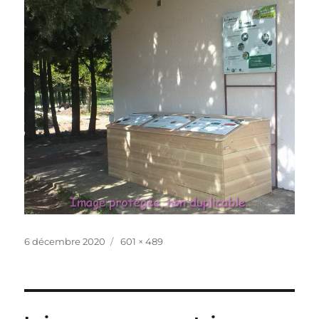
Publié
Taille
6 décembre 2020
601 × 489
le
réelle